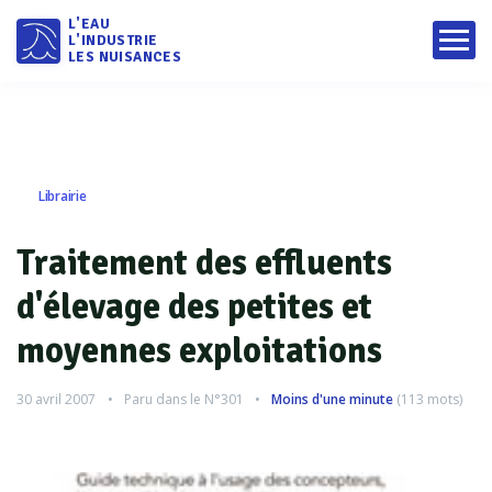
L'EAU
L'INDUSTRIE
LES NUISANCES
Librairie
Traitement des effluents
d'élevage des petites et
moyennes exploitations
30 avril 2007
Paru dans le
N°301
Moins d'une minute
(
113
mots)