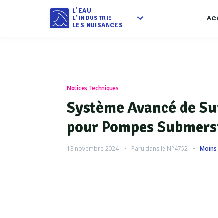
L'EAU
L'INDUSTRIE
AC
LES NUISANCES
Notices Techniques
Système Avancé de Su
pour Pompes Submers
13 novembre 2024
Paru dans le
N°4752
Moins 