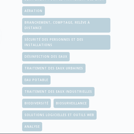
AÉRATION
BRANCHEMENT, COMPTAGE, RELÈVE À
DISTANCE
SÉCURITÉ DES PERSONNES ET DES
INSTALLATIONS
DÉSINFECTION DES EAUX
TRAITEMENT DES EAUX URBAINES
EAU POTABLE
TRAITEMENT DES EAUX INDUSTRIELLES
BIODIVERSITÉ
BIOSURVEILLANCE
SOLUTIONS LOGICIELLES ET OUTILS WEB
ANALYSE