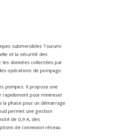
pompes submersibles Tsurumi
lle et la sécurité des
c les données collectées par
e des opérations de pompage.
des pompes. Il propose une
gir rapidement pour minimiser
 de la phase pour un démarrage
cloud permet une gestion
nsité de 0,9 A, des
options de connexion réseau