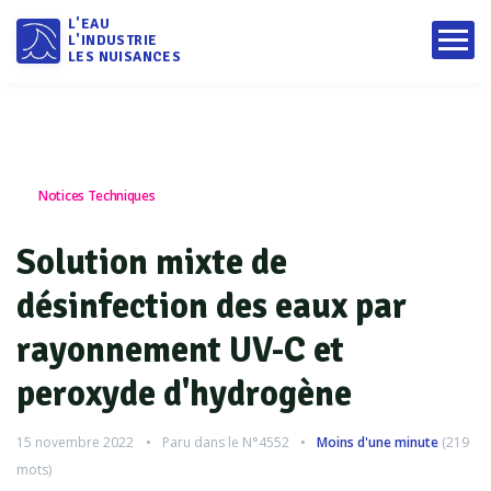
L'EAU
L'INDUSTRIE
LES NUISANCES
Notices Techniques
Solution mixte de
désinfection des eaux par
rayonnement UV-C et
peroxyde d'hydrogène
15 novembre 2022
Paru dans le
N°4552
Moins d'une minute
(
219
mots)