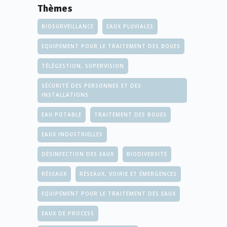
Thèmes
BIOSURVEILLANCE
EAUX PLUVIALES
EQUIPEMENT POUR LE TRAITEMENT DES BOUES
TÉLÉGESTION, SUPERVISION
SÉCURITÉ DES PERSONNES ET DES
INSTALLATIONS
EAU POTABLE
TRAITEMENT DES BOUES
EAUX INDUSTRIELLES
DÉSINFECTION DES EAUX
BIODIVERSITÉ
RÉSEAUX
RÉSEAUX, VOIRIE ET ÉMERGENCES
EQUIPEMENT POUR LE TRAITEMENT DES EAUX
EAUX DE PROCESS