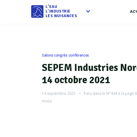
L'EAU
L'INDUSTRIE
AC
LES NUISANCES
Salons congrès conférences
SEPEM Industries Nord
14 octobre 2021
14 septembre 2021
Paru dans le
N°444
à la page 
mots)