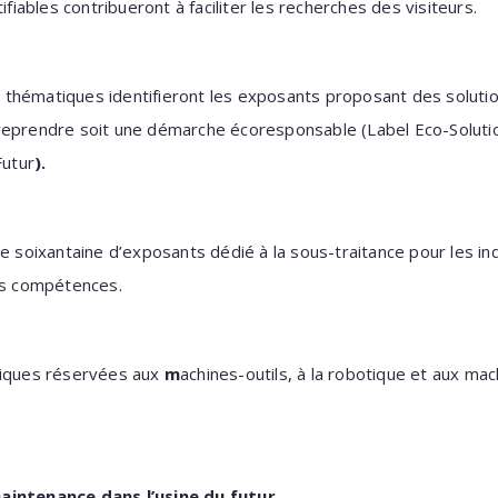
ifiables contribueront à faciliter les recherches des visiteurs.
thématiques identifieront les exposants proposant des soluti
reprendre soit une démarche écoresponsable (Label Eco-Soluti
Futur
).
e soixantaine d’exposants dédié à la sous-traitance pour les in
urs compétences.
fiques réservées aux
m
achines-outils, à la robotique et aux mac
aintenance dans l’usine du futur