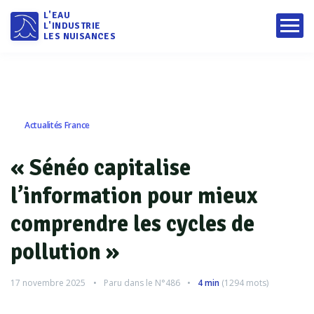
L'EAU
L'INDUSTRIE
LES NUISANCES
Actualités France
« Sénéo capitalise
l’information pour mieux
comprendre les cycles de
pollution »
17 novembre 2025
Paru dans le
N°486
4 min
(
1294
mots)