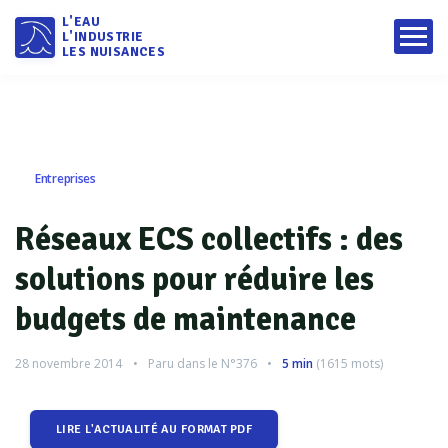
L'EAU
L'INDUSTRIE
LES NUISANCES
Entreprises
Réseaux ECS collectifs : des
solutions pour réduire les
budgets de maintenance
28 novembre 2014
Paru dans le
N°376
5 min
(
1615
mots)
LIRE L'ACTUALITÉ AU FORMAT PDF