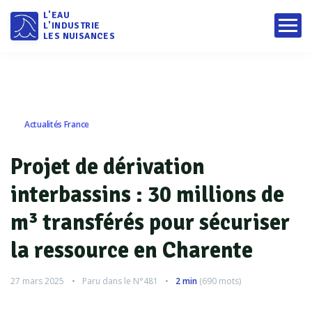
L'EAU
L'INDUSTRIE
LES NUISANCES
Actualités France
Projet de dérivation
interbassins : 30 millions de
m³ transférés pour sécuriser
la ressource en Charente
27 mars 2025
Paru dans le
N°481
2 min
(
690
mots)