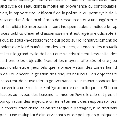
rand cycle de l'eau dont la moitié en provenance du contribuable 
ien, le rapport cite l'efficacité de la politique du petit cycle de
etards dus à des problèmes de ressources et à une ingénierie lo
et la solidarité interbassins sont indispensables » indique le ra
ices publics d'eau et d'assainissement est jugé préjudiciable à 
s que le sous-investissement qui pèse sur le renouvellement de
oblème de la rémunération des services, ou encore les nouvelle
est sur le grand cycle de l'eau que se cristallisent l'essentiel des
sant entre les objectifs fixés et les moyens affectés et une g
aux nombreux enjeux tels que la préservation des zones humides
eau ou encore la gestion des risques naturels. Les objectifs t
essitent de consolider la gouvernance pour mieux associer les
parvenir à une meilleure intégration de ces politiques. « Si la c
efficaces au niveau des bassins, la mise en ?uvre locale est peu ef
'appropriation des enjeux, à un émiettement des responsabilités
 la construction d'une vision stratégique partagée, ni la déclina
pport. Une multiplicité d'intervenants et de politiques publiques 