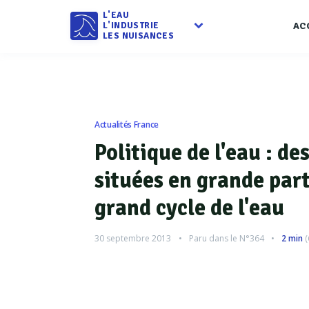
L'EAU
L'INDUSTRIE
AC
LES NUISANCES
Actualités France
Politique de l'eau : des
situées en grande part
grand cycle de l'eau
30 septembre 2013
Paru dans le
N°364
2 min
(