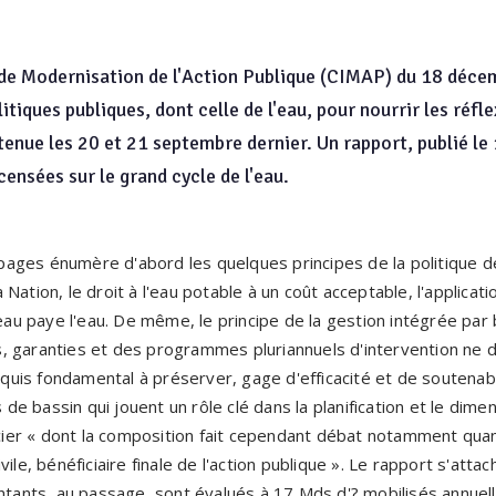
 de Modernisation de l'Action Publique (CIMAP) du 18 déce
litiques publiques, dont celle de l'eau, pour nourrir les réfl
tenue les 20 et 21 septembre dernier. Un rapport, publié le
ecensées sur le grand cycle de l'eau.
ges énumère d'abord les quelques principes de la politique de 
Nation, le droit à l'eau potable à un coût acceptable, l'applicat
'eau paye l'eau. De même, le principe de la gestion intégrée par 
, garanties et des programmes pluriannuels d'intervention ne d
cquis fondamental à préserver, gage d'efficacité et de soutenabili
e bassin qui jouent un rôle clé dans la planification et le dim
ancier « dont la composition fait cependant débat notamment qua
ile, bénéficiaire finale de l'action publique ». Le rapport s'attac
ontants, au passage, sont évalués à 17 Mds d'? mobilisés annuel