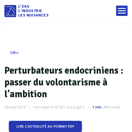
L'EAU
L'INDUSTRIE
LES NUISANCES
Edito
Perturbateurs endocriniens :
passer du volontarisme à
l’ambition
29 avril 2019
Paru dans le
N°421
à la page 5
1 min
(
496
mots)
LIRE L'ACTUALITÉ AU FORMAT PDF