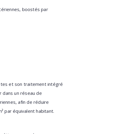
tériennes,
boostés par
utes et son traitement
intégré
ir dans un réseau de
riennes, afin de
réduire
 m²
par équivalent habitant.