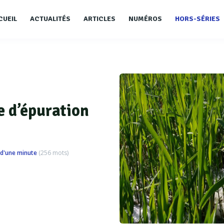
CUEIL
ACTUALITÉS
ARTICLES
NUMÉROS
HORS-SÉRIES
e d’épuration
d'une minute
(
256
mots)