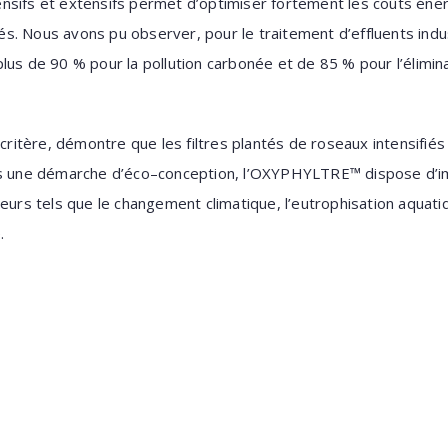
nsifs et extensifs
permet d’optimiser fortement les
coûts éne
vés. Nous
avons pu observer, pour le traitement d’effluents
indu
plus de 90 % pour la pollution carbonée
et de 85 % pour l’élimina
ticritère, démontre
que les filtres plantés de roseaux intensifié
ns une
démarche d’éco–conception, l’OXYPHYLTRE™
dispose d’
ateurs tels que le changement
climatique, l’eutrophisation aquati
.