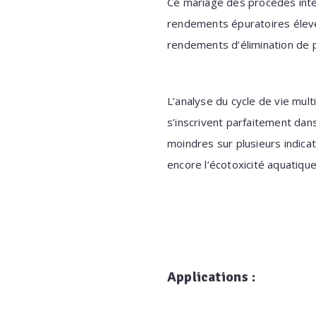
Ce mariage
des procédés inte
rendements
épuratoires éle
rendements d’élimination
de 
L’analyse du cycle de vie mul
s’inscrivent parfaitement da
moindres
sur plusieurs indic
encore l’écotoxicité aquatique
Applications :