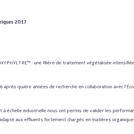
niques 2017
 OXYPHYLTRE™ : une
filière de traitement végétalisée intensifi
16 après quatre années
de recherche en collaboration avec l’Éc
 à échelle industrielle
nous ont permis de valider les perform
adapté aux effluents fortement chargés en matières
organique