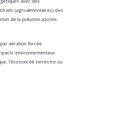
rgétiques avec des
striels (agroalimentaires) des
tion de la pollution azotée.
s par
aération forcée
impacts environnementaux
que, l’écotoxicité
terrestre ou