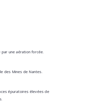
ée par une
aération forcée.
ole des
Mines de Nantes.
ances épuratoires
élevées de
s.