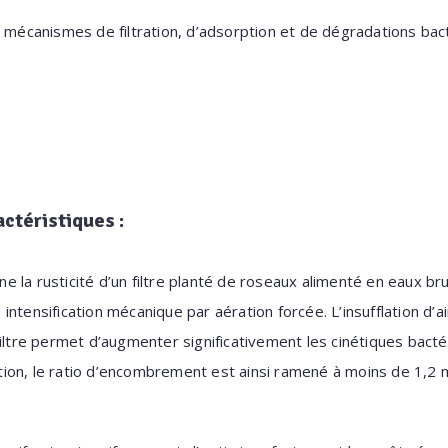
écanismes de filtration,
d’adsorption et de dégradations bac
actéristiques
:
ne la
rusticité d’un filtre planté de roseaux
alimenté en eaux br
 intensification mécanique
par aération forcée. L’insufflation
d’a
filtre permet
d’augmenter significativement les
cinétiques bacté
tion,
le ratio d’encombrement
est ainsi ramené à moins de 1,2