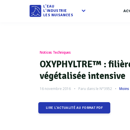
L'EAU
L'INDUSTRIE
AC
LES NUISANCES
Notices Techniques
OXYPHYLTRE™ : filièr
végétalisée intensive
16 novembre 2016
Paru dans le
N°3952
Moins 
LIRE L'ACTUALITÉ AU FORMAT PDF