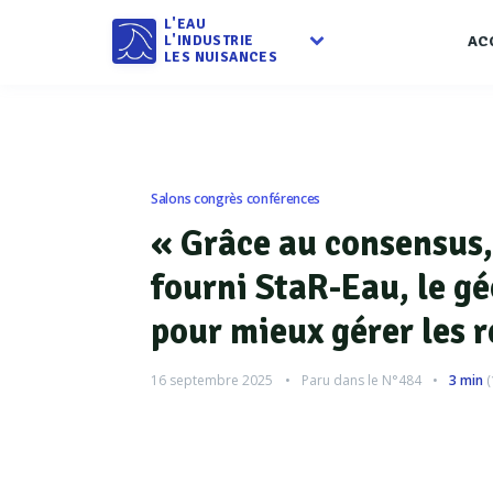
L'EAU
L'INDUSTRIE
AC
LES NUISANCES
Salons congrès conférences
« Grâce au consensus, 
fourni StaR-Eau, le g
pour mieux gérer les 
16 septembre 2025
Paru dans le
N°484
3 min
(