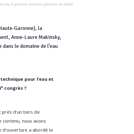
sky (à gauche), directrice générale de l’Astee.
(Haute-Garonne), la
ement, Anne-Laure Makinsky,
e dans le domaine de l’eau
 technique pour l’eau et
e
4
congrès ?
 près d’un tiers de
de contenu, nous avons
e d’ouverture a abordé le