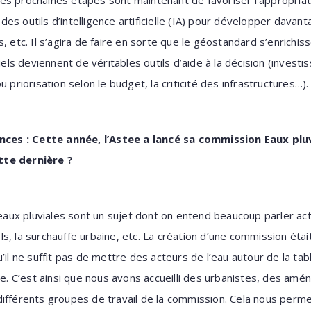
es prochaines étapes sont maintenant de favoriser l’appropriat
à des outils d’intelligence artificielle (IA) pour développer dava
, etc. Il s’agira de faire en sorte que le géostandard s’enrichi
ciels deviennent de véritables outils d’aide à la décision (invest
 priorisation selon le budget, la criticité des infrastructures…).
sances : Cette année, l’Astee a lancé sa commission Eaux p
tte dernière ?
aux pluviales sont un sujet dont on entend beaucoup parler act
s, la surchauffe urbaine, etc. La création d’une commission éta
il ne suffit pas de mettre des acteurs de l’eau autour de la table
te. C’est ainsi que nous avons accueilli des urbanistes, des amé
ifférents groupes de travail de la commission. Cela nous permet