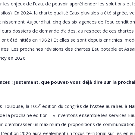
r les enjeux de l’eau, de pouvoir appréhender les solutions et l
silos). En 2024, la charte qualité Eaux pluviales a été signée, 
inissement. Aujourd’hui, cinq des six agences de l’eau condition
de leurs dossiers de demande d’aides, au respect de ces chartes 
 ont été initiés en 1982 ! Et elles se sont depuis enrichies, mod
ires. Les prochaines révisions des chartes Eau potable et Assa
ncy en 2026.
sances : Justement, que pouvez-vous déjà dire sur la procha
e
 Toulouse, la 105
édition du congrès de l’Astee aura lieu à N
de la prochaine édition – « Inventons ensemble les services E
fin d’embrasser un maximum de propositions de communications p
’édition 2026 aura également un focus territorial sur les enjeux 