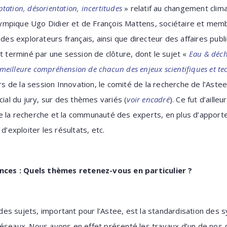
tation, désorientation, incertitudes
» relatif au changement clim
mpique Ugo Didier et de François Mattens, sociétaire et memb
 des explorateurs français, ainsi que directeur des affaires publ
st terminé par une session de clôture, dont le sujet «
Eau & déch
eilleure compréhension de chacun des enjeux scientifiques et te
 de la session Innovation, le comité de la recherche de l’Aste
cial du jury, sur des thèmes variés (
voir encadré
). Ce fut d’aill
 la recherche et la communauté des experts, en plus d’apporter
d’exploiter les résultats, etc.
sances : Quels thèmes retenez-vous en particulier ?
des sujets, important pour l’Astee, est la standardisation des 
éseaux. Nous avons en effet présenté les travaux d’un de nos g