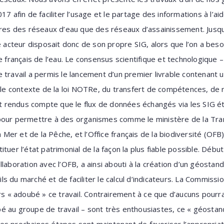
17 afin de faciliter l’usage et le partage des informations à l’
ires des réseaux d’eau que des réseaux d’assainissement. Jusqu’à
teur disposait donc de son propre SIG, alors que l’on a besoin
e français de l’eau. Le consensus scientifique et technologique –
 travail a permis le lancement d’un premier livrable contenant
 contexte de la loi NOTRe, du transfert de compétences, de r
rendus compte que le flux de données échangés via les SIG éta
er pour permettre à des organismes comme le ministère de la Tran
a Mer et de la Pêche, et l’Office français de la biodiversité (OFB)
tuer l’état patrimonial de la façon la plus fiable possible. Début
laboration avec l’OFB, a ainsi abouti à la création d’un géostan
tils du marché et de faciliter le calcul d’indicateurs. La Commissi
rs « adoubé » ce travail. Contrairement à ce que d’aucuns pourra
cipé au groupe de travail – sont très enthousiastes, ce « géost