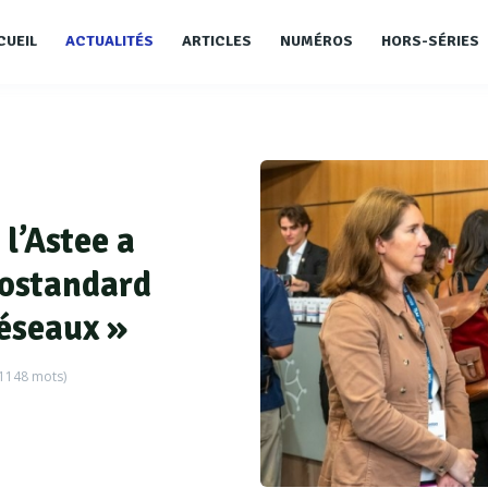
CUEIL
ACTUALITÉS
ARTICLES
NUMÉROS
HORS-SÉRIES
l’Astee a
éostandard
réseaux »
1148
mots)