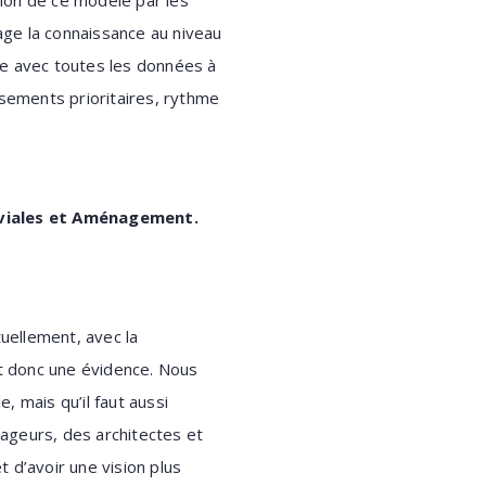
ion de ce modèle par les
ntage la connaissance au niveau
sse avec toutes les données à
issements prioritaires, rythme
luviales et Aménagement.
uellement, avec la
it donc une évidence. Nous
, mais qu’il faut aussi
nageurs, des architectes et
 d’avoir une vision plus