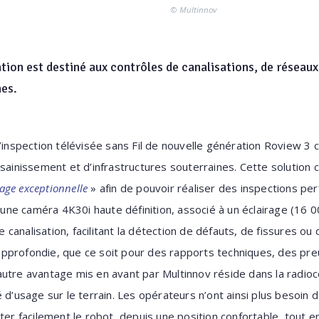
© Multinnov
tion est destiné aux contrôles de canalisations, de réseaux
nes.
d’inspection télévisée sans Fil de nouvelle génération Roview 3 
ssainissement et d’infrastructures souterraines. Cette solution
mage exceptionnelle
» afin de pouvoir réaliser des inspections per
ne caméra 4K30i haute définition, associé à un éclairage (16 0
ne canalisation, facilitant la détection de défauts, de fissures ou
pprofondie, que ce soit pour des rapports techniques, des pre
utre avantage mis en avant par Multinnov réside dans la radio
 d’usage sur le terrain. Les opérateurs n’ont ainsi plus besoin 
ter facilement le robot, depuis une position confortable, tout 