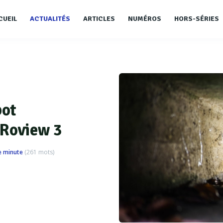
CUEIL
ACTUALITÉS
ARTICLES
NUMÉROS
HORS-SÉRIES
bot
 Roview 3
e minute
(
261
mots)