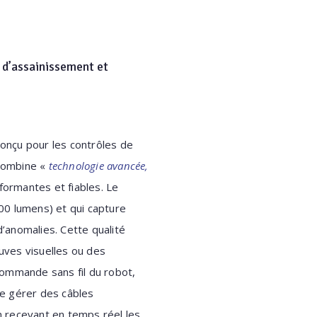
 d’assainissement et
conçu pour les contrôles de
 combine «
technologie avancée,
formantes et fiables. Le
00 lumens) et qui capture
 d’anomalies. Cette qualité
uves visuelles ou des
commande sans fil du robot,
de gérer des câbles
en recevant en temps réel les