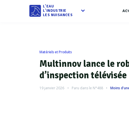
L'EAU
L'INDUSTRIE
AC
LES NUISANCES
Matériels et Produits
Multinnov lance le ro
d’inspection télévisée
19 janvier 2026
Paru dans le
N°488
Moins d'un