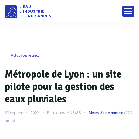
L'EAU
L'INDUSTRIE
LES NUISANCES
Actualités France
Métropole de Lyon : un site
pilote pour la gestion des
eaux pluviales
29 septembre 2022
Paru dans le
N°455
Moins d'une minute
(
270
mots)