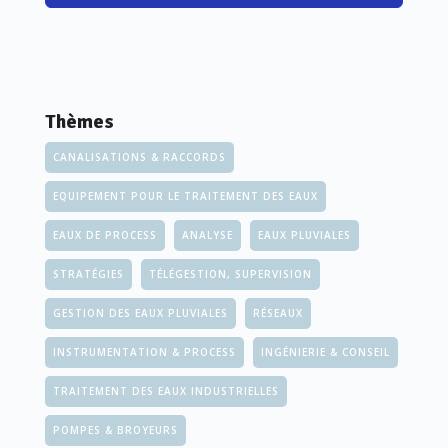
Thèmes
CANALISATIONS & RACCORDS
EQUIPEMENT POUR LE TRAITEMENT DES EAUX
EAUX DE PROCESS
ANALYSE
EAUX PLUVIALES
STRATÉGIES
TÉLÉGESTION, SUPERVISION
GESTION DES EAUX PLUVIALES
RÉSEAUX
INSTRUMENTATION & PROCESS
INGÉNIERIE & CONSEIL
TRAITEMENT DES EAUX INDUSTRIELLES
POMPES & BROYEURS