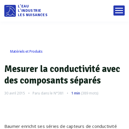
L'EAU
L'INDUSTRIE
LES NUISANCES
Matériels et Produits
Mesurer la conductivité avec
des composants séparés
30 avril 2015
Paru dans le
N°381
1 min
(
389
mots)
Baumer enrichit ses séries de capteurs de conductivité