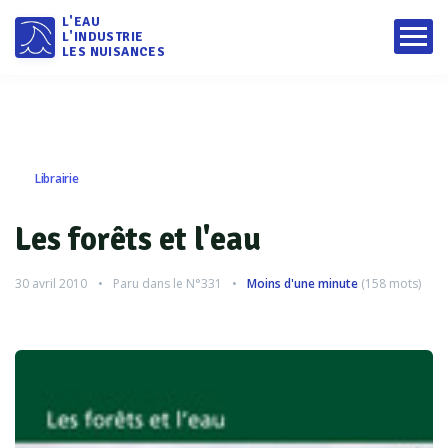
L'EAU
L'INDUSTRIE
LES NUISANCES
Librairie
Les forêts et l'eau
30 avril 2010
Paru dans le
N°331
Moins d'une minute
(
158
mots)