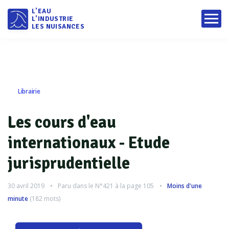
L'EAU
L'INDUSTRIE
LES NUISANCES
Librairie
Les cours d'eau
internationaux - Etude
jurisprudentielle
30 avril 2019
Paru dans le
N°421
à la page 105
Moins d'une
minute
(
182
mots)