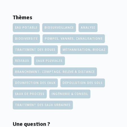
Thèmes
EAU POTABLE
BIOSURVEILLANCE
ANALYSE
BIODIVERSITÉ
POMPES, VANNES, CANALISATIONS
TRAITEMENT DES BOUES
MÉTHANISATION, BIOGAZ
RÉSEAUX
EAUX PLUVIALES
BRANCHEMENT, COMPTAGE, RELÈVE À DISTANCE
DÉSINFECTION DES EAUX
DÉPOLLUTION DES SOLS
EAUX DE PROCESS
INGÉNIERIE & CONSEIL
TRAITEMENT DES EAUX URBAINES
Une question ?