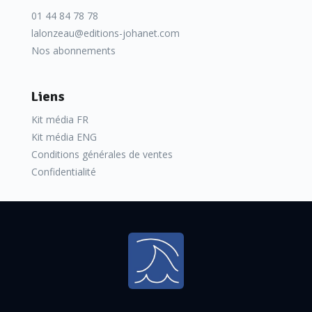
01 44 84 78 78
lalonzeau@editions-johanet.com
Nos abonnements
Liens
Kit média FR
Kit média ENG
Conditions générales de ventes
Confidentialité