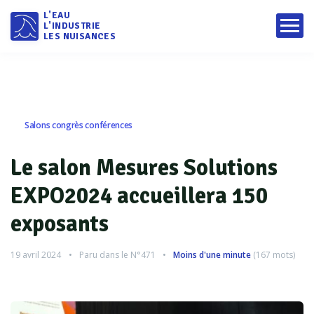
L'EAU
L'INDUSTRIE
LES NUISANCES
Salons congrès conférences
Le salon Mesures Solutions
EXPO2024 accueillera 150
exposants
19 avril 2024
Paru dans le
N°471
Moins d'une minute
(
167
mots)