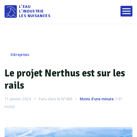
L'EAU
L'INDUSTRIE
LES NUISANCES
Entreprises
Le projet Nerthus est sur les
rails
11 janvier 2024
Paru dans le
N°468
Moins d'une minute
(
197
mots)