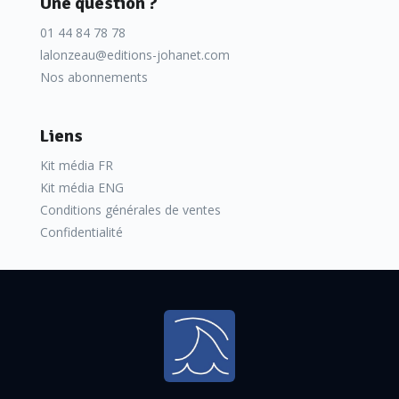
Une question ?
01 44 84 78 78
lalonzeau@editions-johanet.com
Nos abonnements
Liens
Kit média FR
Kit média ENG
Conditions générales de ventes
Confidentialité