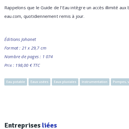
Rappelons que le Guide de l’Eau intègre un accès illimité a
eau.com, quotidiennement remis à jour.
Éditions Johanet
Format : 21 x 29,7 cm
Nombre de pages : 1 074
Prix : 198,00 € TTC
Eau potable
Eaux usées
Eaux pluviales
Instrumentation
Pompes, v
Entreprises
liées