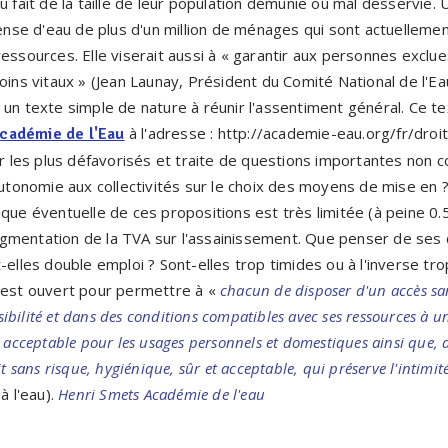
u fait de la taille de leur population démunie ou mal desservie. 
pense d'eau de plus d'un million de ménages qui sont actuellemen
essources. Elle viserait aussi à « garantir aux personnes exclue
oins vitaux » (Jean Launay, Président du Comité National de l'Eau
 un texte simple de nature à réunir l'assentiment général. Ce te
à l'adresse : http://academie-eau.org/fr/droi
cadémie de l'Eau
ur les plus défavorisés et traite de questions importantes non c
 autonomie aux collectivités sur le choix des moyens de mise en
que éventuelle de ces propositions est très limitée (à peine 0.5
'augmentation de la TVA sur l'assainissement. Que penser de ses d
-elles double emploi ? Sont-elles trop timides ou à l'inverse tro
 est ouvert pour permettre à «
chacun de disposer d'un accès san
essibilité et dans des conditions compatibles avec ses ressources à
é acceptable pour les usages personnels et domestiques ainsi que, 
t sans risque, hygiénique, sûr et acceptable, qui préserve l'intimité
à l'eau).
Henri Smets Académie de l'eau