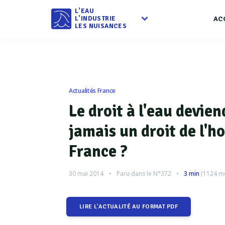
L'EAU
L'INDUSTRIE
AC
LES NUISANCES
Actualités France
Le droit à l'eau devien
jamais un droit de l'
France ?
30 mai 2014
Paru dans le
N°372
3 min
(
1124
mo
LIRE L'ACTUALITÉ AU FORMAT PDF