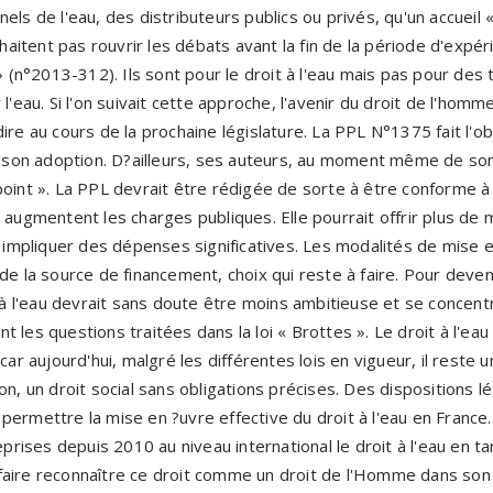
els de l'eau, des distributeurs publics ou privés, qu'un accueil 
ouhaitent pas rouvrir les débats avant la fin de la période d'exp
 » (n°2013-312). Ils sont pour le droit à l'eau mais pas pour des 
l'eau. Si l'on suivait cette approche, l'avenir du droit de l'homm
ire au cours de la prochaine législature. La PPL N°1375 fait l'o
on adoption. D?ailleurs, ses auteurs, au moment même de son 
oint ». La PPL devrait être rédigée de sorte à être conforme à l
i augmentent les charges publiques. Elle pourrait offrir plus d
as impliquer des dépenses significatives. Les modalités de mise 
de la source de financement, choix qui reste à faire. Pour deveni
t à l'eau devrait sans doute être moins ambitieuse et se concen
 les questions traitées dans la loi « Brottes ». Le droit à l'ea
car aujourd'hui, malgré les différentes lois en vigueur, il reste un
on, un droit social sans obligations précises. Des dispositions l
permettre la mise en ?uvre effective du droit à l'eau en France.
reprises depuis 2010 au niveau international le droit à l'eau en 
aire reconnaître ce droit comme un droit de l'Homme dans son o