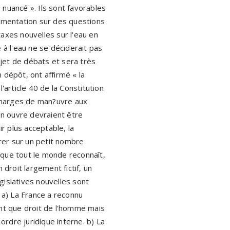
« nuancé ». Ils sont favorables
érimentation sur des questions
taxes nouvelles sur l'eau en
e à l'eau ne se déciderait pas
bjet de débats et sera très
dépôt, ont affirmé « la
'article 40 de la Constitution
e marges de man?uvre aux
en ouvre devraient être
r plus acceptable, la
trer sur un petit nombre
u que tout le monde reconnaît,
 droit largement fictif, un
égislatives nouvelles sont
 a) La France a reconnu
tant que droit de l'homme mais
rdre juridique interne. b) La