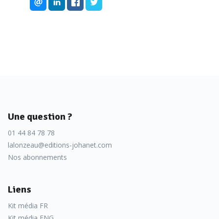
Une question ?
01 44 84 78 78
lalonzeau@editions-johanet.com
Nos abonnements
Liens
Kit média FR
Kit média ENG