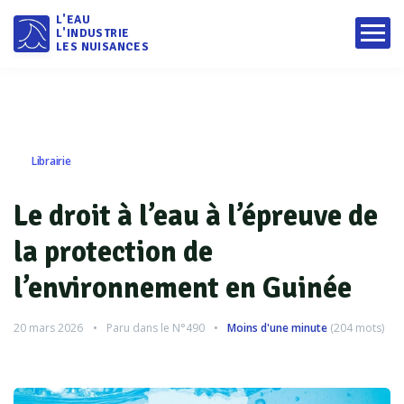
L'EAU
L'INDUSTRIE
LES NUISANCES
Librairie
Le droit à l’eau à l’épreuve de
la protection de
l’environnement en Guinée
20 mars 2026
Paru dans le
N°490
Moins d'une minute
(
204
mots)