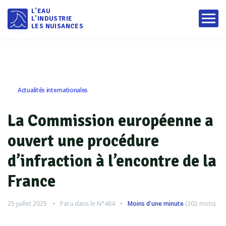
L'EAU
L'INDUSTRIE
LES NUISANCES
Actualités internationales
La Commission européenne a
ouvert une procédure
d’infraction à l’encontre de la
France
25 juillet 2025
Paru dans le
N°484
Moins d'une minute
(
302
mots)