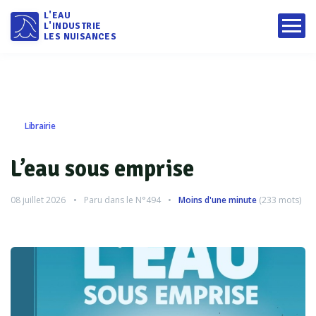
L'EAU
L'INDUSTRIE
LES NUISANCES
Librairie
L’eau sous emprise
08 juillet 2026
Paru dans le
N°494
Moins d'une minute
(
233
mots)