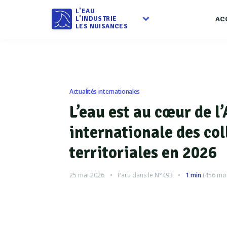
L'EAU
L'INDUSTRIE
AC
LES NUISANCES
Actualités internationales
L’eau est au cœur de l
internationale des col
territoriales en 2026
25 mai 2026
Paru dans le
N°493
1 min
(
456
mot