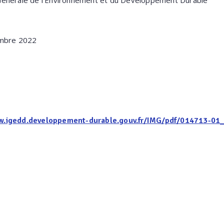
Générale de l'Environnement et du Développement Durable
embre 2022
w.igedd.developpement-durable.gouv.fr/IMG/pdf/014713-01_