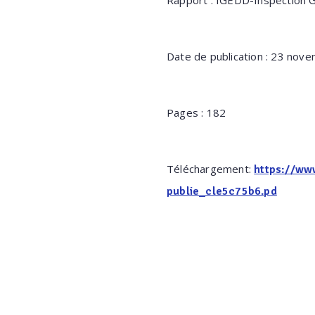
Rapport : IGEDD-Inspection 
Date de publication : 23 nov
Pages : 182
Téléchargement:
https://ww
publie_cle5c75b6.pd