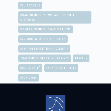
EAU POTABLE
BRANCHEMENT, COMPTAGE, RELÈVE À
DISTANCE
POMPES, VANNES, CANALISATIONS
INSTRUMENTATION & PROCESS
ASSAINISSEMENT NON COLLECTIF
TRAITEMENT DES EAUX URBAINES
RÉSEAUX
BIODIVERSITÉ
EAUX INDUSTRIELLES
EAUX USÉES