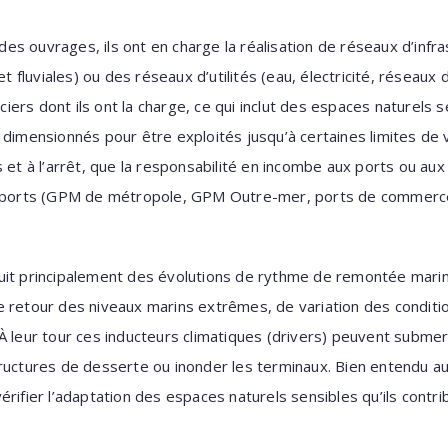
s ouvrages, ils ont en charge la réalisation de réseaux d’infr
et fluviales) ou des réseaux d’utilités (eau, électricité, réseaux 
ers dont ils ont la charge, ce qui inclut des espaces naturels 
 dimensionnés pour être exploités jusqu’à certaines limites de 
s et à l’arrêt, que la responsabilité en incombe aux ports ou a
e ports (GPM de métropole, GPM Outre-mer, ports de commerce
uit principalement des évolutions de rythme de remontée marin,
 retour des niveaux marins extrêmes, de variation des conditio
À leur tour ces inducteurs climatiques (drivers) peuvent subme
ructures de desserte ou inonder les terminaux. Bien entendu aus
rifier l’adaptation des espaces naturels sensibles qu’ils contri