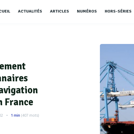
CUEIL
ACTUALITÉS
ARTICLES
NUMÉROS
HORS-SÉRIES
gement
nnaires
avigation
n France
02
1 min
(
407
mots)