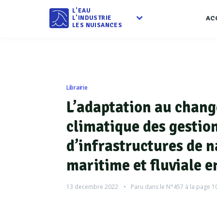
L'EAU
L'INDUSTRIE
AC
LES NUISANCES
Librairie
L’adaptation au chan
climatique des gestio
d’infrastructures de n
maritime et fluviale e
13 decembre 2022
Paru dans le
N°457
à la page 1