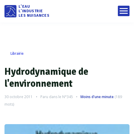
L'EAU
L'INDUSTRIE
LES NUISANCES
Librairie
Hydrodynamique de
l'environnement
30 octobre 2011
Paru dans le
N°345
Moins d'une minute
(
189
mots)