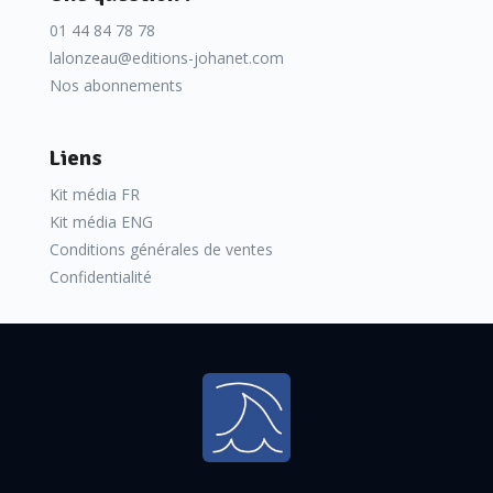
01 44 84 78 78
lalonzeau@editions-johanet.com
Nos abonnements
Liens
Kit média FR
Kit média ENG
Conditions générales de ventes
Confidentialité