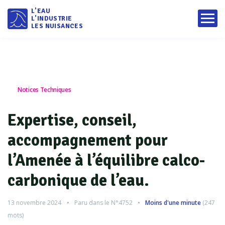
L'EAU
L'INDUSTRIE
LES NUISANCES
Notices Techniques
Expertise, conseil,
accompagnement pour
l’Amenée à l’équilibre calco-
carbonique de l’eau.
13 novembre 2024
Paru dans le
N°4752
Moins d'une minute
(
247
mots)