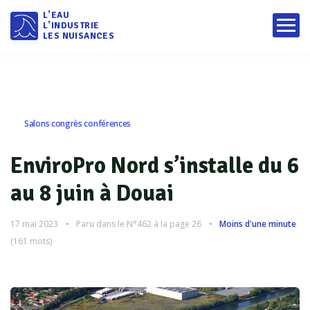
L'EAU
L'INDUSTRIE
LES NUISANCES
Salons congrès conférences
EnviroPro Nord s’installe du 6
au 8 juin à Douai
17 mai 2023
Paru dans le
N°462
à la page 26
Moins d'une minute
(
161
mots)