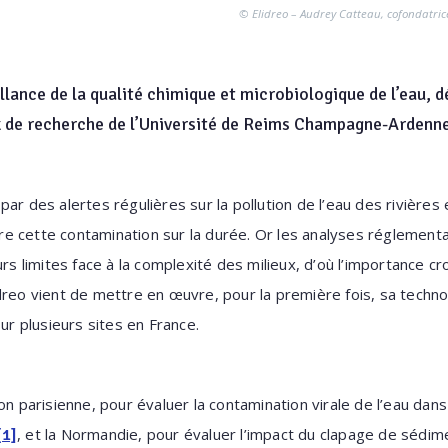
© Elidreo – Audrey Catteau, cofondatrice
llance de la qualité chimique et microbiologique de l’eau, d
ux de recherche de l’Université de Reims Champagne-Ardenn
ar des alertes régulières sur la pollution de l’eau des rivières e
 cette contamination sur la durée. Or les analyses réglementa
rs limites face à la complexité des milieux, d’où l’importance cr
dreo vient de mettre en œuvre, pour la première fois, sa techn
sur plusieurs sites en France.
ion parisienne, pour évaluer la contamination virale de l’eau da
, et la Normandie, pour évaluer l’impact du clapage de sédi
[1]