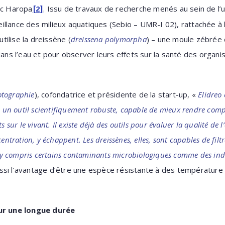
ec Haropa
. Issu de travaux de recherche menés au sein de l’u
[2]
llance des milieux aquatiques (Sebio – UMR-I 02), rattachée à 
ilise la dreissène (
dreissena polymorpha
) – une moule zébrée 
dans l’eau et pour observer leurs effets sur la santé des organi
otographie
), cofondatrice et présidente de la start-up, «
Elidreo 
u un outil scientifiquement robuste, capable de mieux rendre compt
s sur le vivant. Il existe déjà des outils pour évaluer la qualité de 
entration, y échappent. Les dreissènes, elles, sont capables de filt
s, y compris certains contaminants microbiologiques comme des indi
ssi l’avantage d’être une espèce résistante à des température 
sur une longue durée