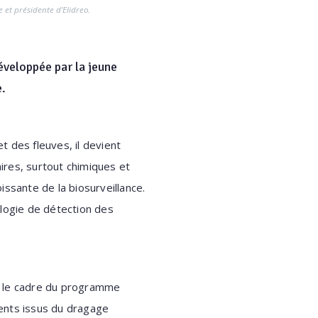
 et présidente d’Elidreo.
éveloppée par la jeune
e.
t des fleuves, il devient
ires, surtout chimiques et
oissante de la biosurveillance.
ologie de détection des
ns le cadre du programme
ments issus du dragage