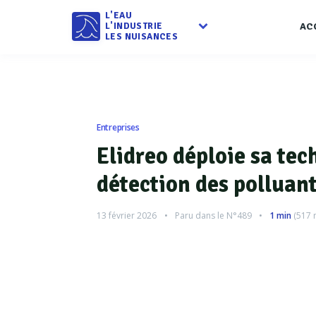
L'EAU
L'INDUSTRIE
AC
LES NUISANCES
Entreprises
Elidreo déploie sa tec
détection des polluan
13 février 2026
Paru dans le
N°489
1 min
(
517
m