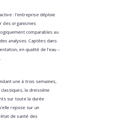
ctive : l’entreprise déploie
er des organismes
ologiquement comparables au
té des analyses. Captées dans
ntation, en qualité de l’eau –
.
endant une à trois semaines,
 classiques, la dreissène
ants sur toute la durée
’elle repose sur un
l’état de santé des