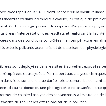
ée avec l’appui de la SATT Nord, repose sur la biosurveillance a
tandardisées dans les milieux à évaluer, plutôt que de prélev
ement. Cette stratégie permet de disposer d’organismes physi
ant ainsi l’interprétation des résultats et renforçant la fiabili
lacées dans des conditions contrôlées – en température, en alime
 d’éventuels polluants accumulés et de stabiliser leur physiologie
ébrées sont déployées dans les sites à surveiller, exposées p
puis récupérées et analysées. Par rapport aux analyses chimiques
tion dans l’eau sur une longue durée : elle accumule les contamin
ement d’eau ne donne qu’une photographie instantanée. Parce qu
permet de coupler l’analyse des contaminants à l’évaluation de 
toxicité de l’eau et les effets cocktail de la pollution.