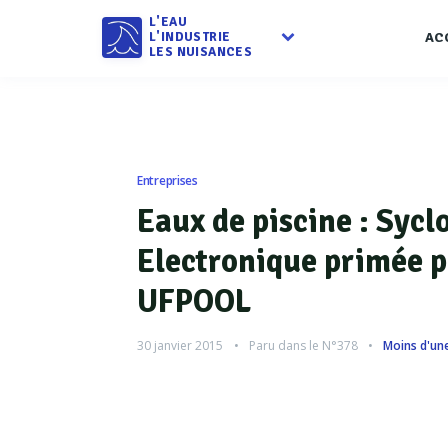
L'EAU
L'INDUSTRIE
AC
LES NUISANCES
Entreprises
Eaux de piscine : Sycl
Electronique primée p
UFPOOL
30 janvier 2015
Paru dans le
N°378
Moins d'un