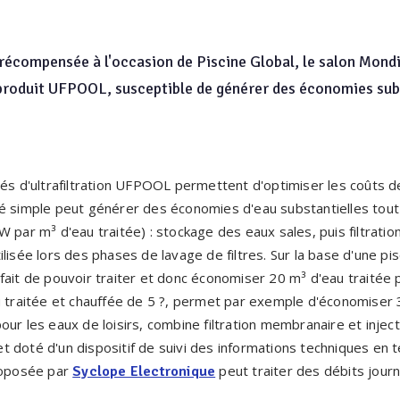
récompensée à l'occasion de Piscine Global, le salon Mondia
 produit UFPOOL, susceptible de générer des économies subs
tés d'ultrafiltration UFPOOL permettent d'optimiser les coûts 
dé simple peut générer des économies d'eau substantielles tout
 par m³ d'eau traitée) : stockage des eaux sales, puis filtratio
lisée lors des phases de lavage de filtres. Sur la base d'une pi
fait de pouvoir traiter et donc économiser 20 m³ d'eau traitée 
au traitée et chauffée de 5 ?, permet par exemple d'économiser
ur les eaux de loisirs, combine filtration membranaire et injec
r et doté d'un dispositif de suivi des informations techniques en 
oposée par
peut traiter des débits journ
Syclope Electronique