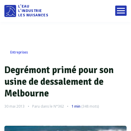
L'EAU
L'INDUSTRIE
LES NUISANCES
Entreprises
Degrémont primé pour son
usine de dessalement de
Melbourne
30 mai 2013
Paru dans le
N°362
1 min
(
348
mots)