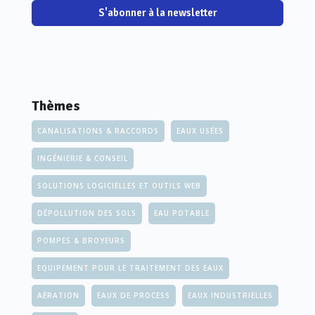
S'abonner à la newsletter
Thèmes
CANALISATIONS & RACCORDS
EAUX USÉES
INGÉNIERIE & CONSEIL
SOLUTIONS LOGICIELLES ET OUTILS WEB
DÉPOLLUTION DES SOLS
EAU POTABLE
POMPES & BROYEURS
EQUIPEMENT POUR LE TRAITEMENT DES EAUX
AÉRATION
EAUX DE PROCESS
EAUX INDUSTRIELLES