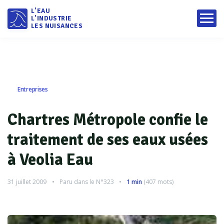
L'EAU
L'INDUSTRIE
LES NUISANCES
Entreprises
Chartres Métropole confie le
traitement de ses eaux usées
à Veolia Eau
31 juillet 2009
Paru dans le
N°323
1 min
(
407
mots)