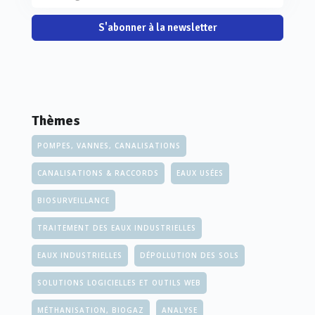
S'abonner à la newsletter
Thèmes
POMPES, VANNES, CANALISATIONS
CANALISATIONS & RACCORDS
EAUX USÉES
BIOSURVEILLANCE
TRAITEMENT DES EAUX INDUSTRIELLES
EAUX INDUSTRIELLES
DÉPOLLUTION DES SOLS
SOLUTIONS LOGICIELLES ET OUTILS WEB
MÉTHANISATION, BIOGAZ
ANALYSE