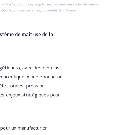
er » développé par Cap Ingelec incarne une approche disruptive
ation technologique et responsabilité territoriale.
ystème de maîtrise de la
gétiques), avec des besoins
rmaceutique. À une époque où
éfectorales, pression
des enjeux stratégiques pour
 pour un manufacturier