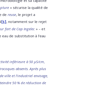
 microbiologie et sa capacité
upture
» sécurise la qualité de
ce de
reuse
, le projet a
l
, notamment sur le rejet
[1]
r fort de Cap Ingelec
» – et
eau de substitution à l’eau
ivité inférieure à 50 µS/cm,
érocoques absents. Après plus
ville et l’industriel envisage,
atteindre 50 % de réduction de