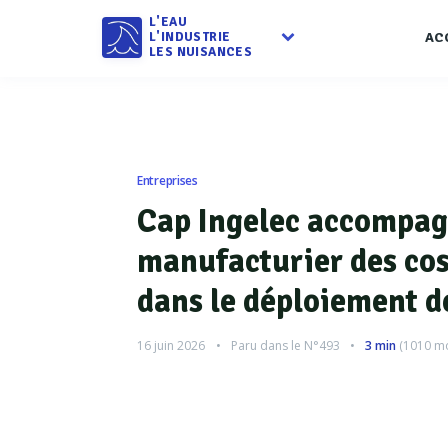
L'EAU
L'INDUSTRIE
AC
LES NUISANCES
Entreprises
Cap Ingelec accompag
manufacturier des co
dans le déploiement d
16 juin 2026
Paru dans le
N°493
3 min
(
1010
mo