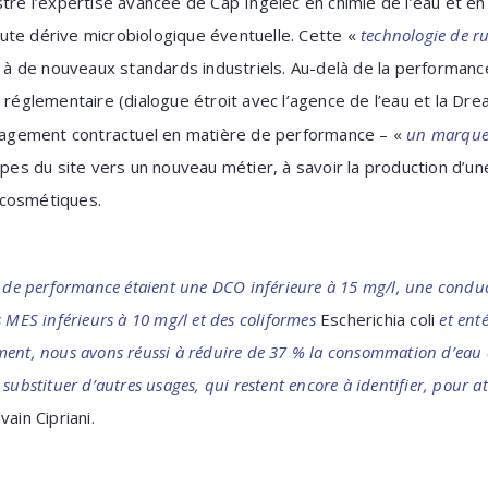
stre l’expertise avancée de Cap Ingelec en chimie de l’eau et en
ute dérive microbiologique éventuelle. Cette «
technologie de r
ie à de nouveaux standards industriels. Au-delà de la performan
 réglementaire (dialogue étroit avec l’agence de l’eau et la Drea
engagement contractuel en matière de performance – «
un marqueu
 du site vers un nouveau métier, à savoir la production d’une 
 cosmétiques.
t de performance étaient une DCO inférieure à 15 mg/l, une conduct
s MES inférieurs à 10 mg/l et des coliformes
Escherichia coli
et ent
nt, nous avons réussi à réduire de 37 % la consommation d’eau de 
substituer d’autres usages, qui restent encore à identifier, pour 
vain Cipriani.