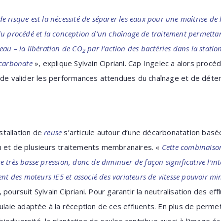
 de risque est la nécessité de séparer les eaux pour une maîtrise de 
u procédé et la conception d’un chaînage de traitement permetta
l’eau – la libération de CO
par l’action des bactéries dans la statio
2
 carbonate
», explique Sylvain Cipriani. Cap Ingelec a alors procé
 de valider les performances attendues du chaînage et de déter
.
nstallation de
reuse
s’articule autour d’une décarbonatation basé
n et de plusieurs traitements membranaires. «
Cette combinaison
 très basse pression, donc de diminuer de façon significative l’i
ent des moteurs IE5 et associé des variateurs de vitesse pouvoir 
 poursuit Sylvain Cipriani. Pour garantir la neutralisation des ef
ulaie adaptée à la réception de ces effluents. En plus de permet