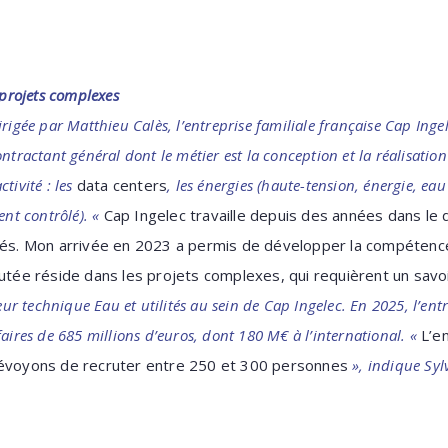
 projets complexes
rigée par Matthieu Calès, l’entreprise familiale française Cap Inge
ontractant général dont le métier est la conception et la réalisation
tivité : les
data centers
, les énergies (haute-tension, énergie, ea
ent contrôlé). «
Cap Ingelec travaille depuis des années dans le 
sés. Mon arrivée en 2023 a permis de développer la compétence
outée réside dans les projets complexes, qui requièrent un savoi
teur technique Eau et utilités au sein de Cap Ingelec. En 2025, l’en
aires de 685 millions d’euros, dont 180 M€ à l’international. «
L’e
révoyons de recruter entre 250 et 300 personnes
», indique Syl