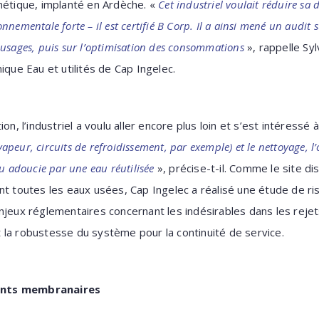
métique, implanté en Ardèche. «
Cet industriel voulait réduire sa
nementale forte – il est certifié B Corp. Il a ainsi mené un audit
es usages, puis sur l’optimisation des consommations
», rappelle Sylv
nique Eau et utilités de Cap Ingelec.
on, l’industriel a voulu aller encore plus loin et s’est intéressé à
(vapeur, circuits de refroidissement, par exemple) et le nettoyage, l’
u adoucie par une eau réutilisée
», précise-t-il. Comme le site di
nt toutes les eaux usées, Cap Ingelec a réalisé une étude de ris
njeux réglementaires concernant les indésirables dans les reje
 et la robustesse du système pour la continuité de service.
ents membranaires