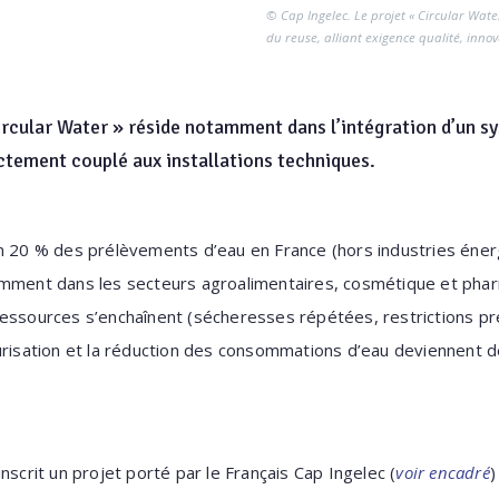
© Cap Ingelec. Le projet « Circular Wat
du reuse, alliant exigence qualité, innov
Circular Water » réside notamment dans l’intégration d’un s
ectement couplé aux installations techniques.
on 20 % des prélèvements d’eau en France (hors industries éner
amment dans les secteurs agroalimentaires, cosmétique et pha
essources s’enchaînent (sécheresses répétées, restrictions pr
curisation et la réduction des consommations d’eau deviennent 
nscrit un projet porté par le Français Cap Ingelec (
voir encadré
)