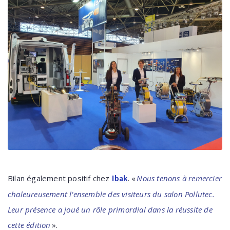
Bilan également positif chez
. «
Nous tenons à remercier
Ibak
chaleureusement l‘ensemble des visiteurs du salon Pollutec.
Leur présence a joué un rôle primordial dans la réussite de
cette édition
».