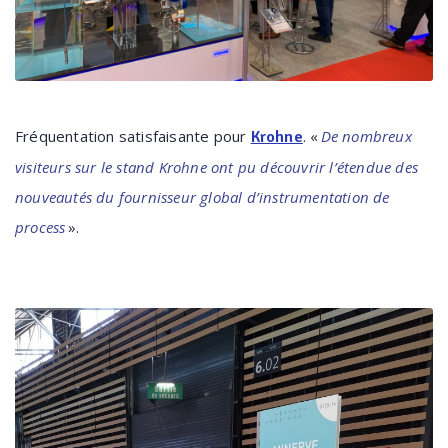
Fréquentation satisfaisante pour
. «
De nombreux
Krohne
visiteurs sur le stand Krohne ont pu découvrir l’étendue des
nouveautés du fournisseur global d’instrumentation de
process
».