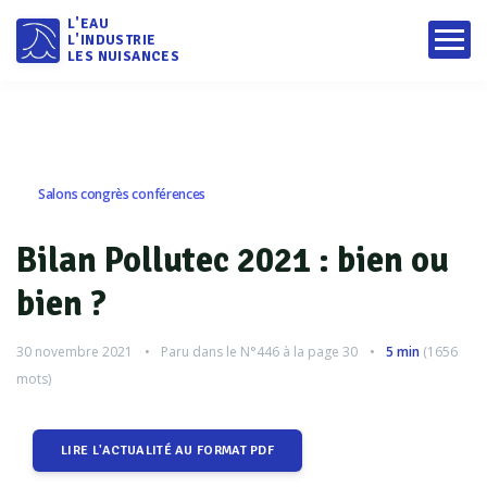
L'EAU
L'INDUSTRIE
LES NUISANCES
Salons congrès conférences
Bilan Pollutec 2021 : bien ou
bien ?
30 novembre 2021
Paru dans le
N°446
à la page 30
5 min
(
1656
mots)
LIRE L'ACTUALITÉ AU FORMAT PDF