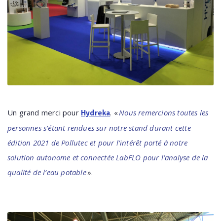
Un grand merci pour
. «
Nous remercions toutes les
Hydreka
personnes s’étant rendues sur notre stand durant cette
édition 2021 de Pollutec et pour l’intérêt porté à notre
solution autonome et connectée LabFLO pour l’analyse de la
qualité de l’eau potable
».