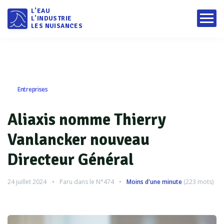
L'EAU
L'INDUSTRIE
LES NUISANCES
Entreprises
Aliaxis nomme Thierry
Vanlancker nouveau
Directeur Général
24 juillet 2024
Paru dans le
N°474
Moins d'une minute
(
223
mots)