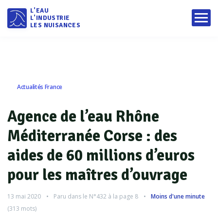
L'EAU
L'INDUSTRIE
LES NUISANCES
Actualités France
Agence de l’eau Rhône
Méditerranée Corse : des
aides de 60 millions d’euros
pour les maîtres d’ouvrage
13 mai 2020
Paru dans le
N°432
à la page 8
Moins d'une minute
(
313
mots)