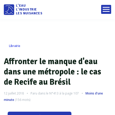
L'EAU
L'INDUSTRIE
LES NUISANCES
Librairie
Affronter le manque d'eau
dans une métropole : le cas
de Recife au Brésil
12 juillet 2018
Paru dans le
N°413
à la page 107
Moins d'une
minute
(
156
mots)