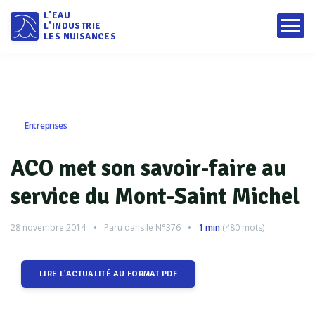
L'EAU
L'INDUSTRIE
LES NUISANCES
Entreprises
ACO met son savoir-faire au
service du Mont-Saint Michel
28 novembre 2014
Paru dans le
N°376
1 min
(
480
mots)
LIRE L'ACTUALITÉ AU FORMAT PDF