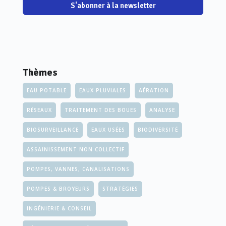
S'abonner à la newsletter
Thèmes
EAU POTABLE
EAUX PLUVIALES
AÉRATION
RÉSEAUX
TRAITEMENT DES BOUES
ANALYSE
BIOSURVEILLANCE
EAUX USÉES
BIODIVERSITÉ
ASSAINISSEMENT NON COLLECTIF
POMPES, VANNES, CANALISATIONS
POMPES & BROYEURS
STRATÉGIES
INGÉNIERIE & CONSEIL