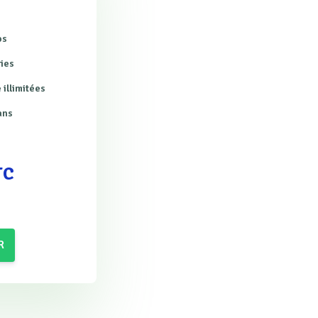
os
ries
 illimitées
ans
TC
R