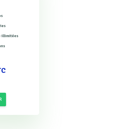
os
ries
 illimitées
ans
TC
R