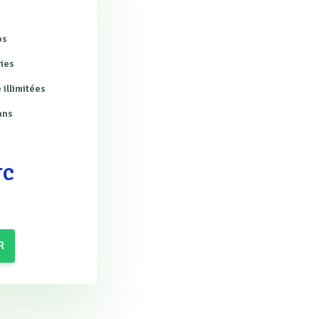
os
ries
 illimitées
ans
TC
R