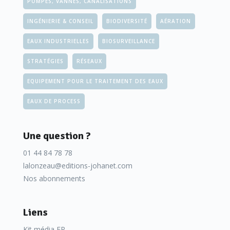
POMPES, VANNES, CANALISATIONS
INGÉNIERIE & CONSEIL
BIODIVERSITÉ
AÉRATION
EAUX INDUSTRIELLES
BIOSURVEILLANCE
STRATÉGIES
RÉSEAUX
EQUIPEMENT POUR LE TRAITEMENT DES EAUX
EAUX DE PROCESS
Une question ?
01 44 84 78 78
lalonzeau@editions-johanet.com
Nos abonnements
Liens
Kit média FR