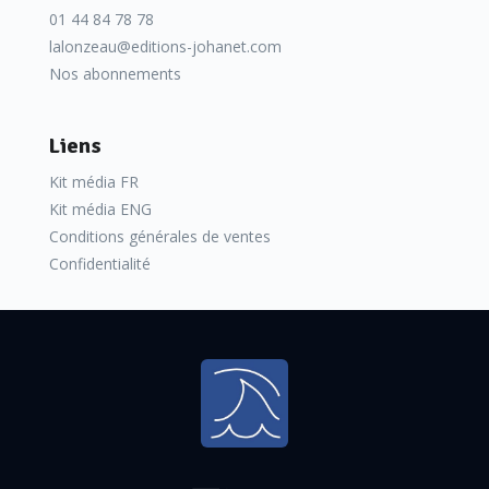
01 44 84 78 78
lalonzeau@editions-johanet.com
Nos abonnements
Liens
Kit média FR
Kit média ENG
Conditions générales de ventes
Confidentialité