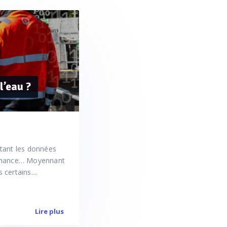
l’eau ?
itant les données
formance… Moyennant
certains....
Lire plus