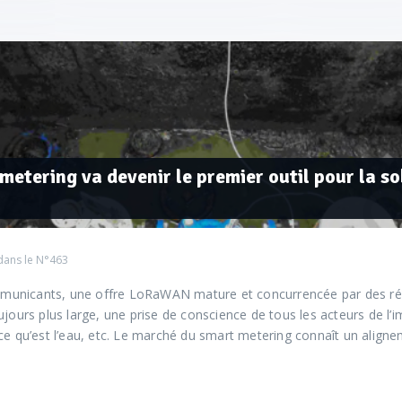
metering va devenir le premier outil pour la so
dans le
N°463
unicants, une offre LoRaWAN mature et concurrencée par des rése
ujours plus large, une prise de conscience de tous les acteurs de l’
ce qu’est l’eau, etc. Le marché du smart metering connaît un align