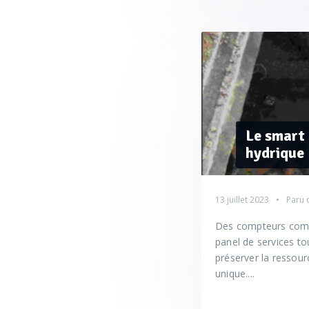
Le smart 
hydrique
13 juillet 2023
Paru 
Des compteurs comm
panel de services to
préserver la ressour
unique....