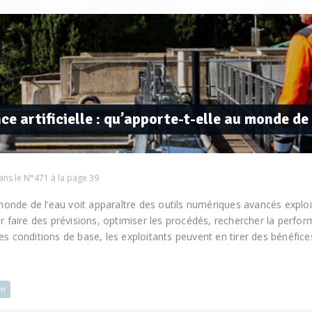
nce artificielle : qu’apporte-t-elle au monde de 
ans le
N°471
à la page 39
e monde de l’eau voit apparaître des outils numériques avancés explo
ur faire des prévisions, optimiser les procédés, rechercher la per
s conditions de base, les exploitants peuvent en tirer des bénéfices 
on