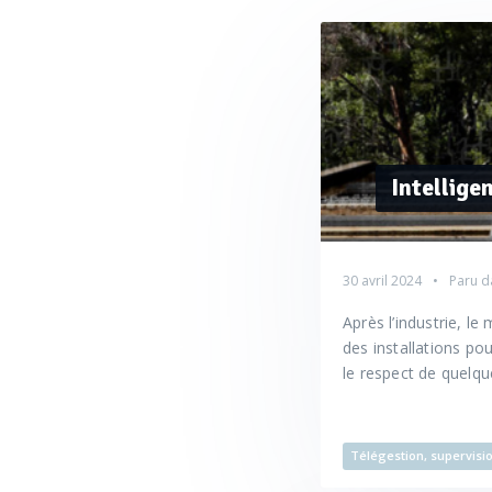
Intellige
30 avril 2024
Paru d
Après l’industrie, l
des installations po
le respect de quelque
Télégestion, supervisi