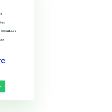
os
ries
 illimitées
ans
TC
R