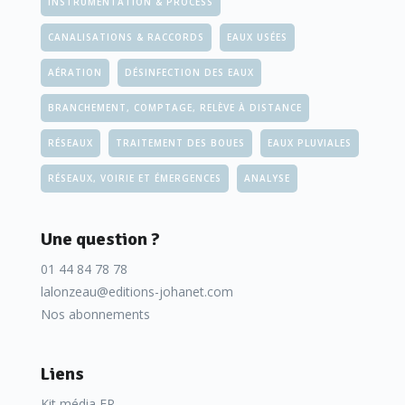
INSTRUMENTATION & PROCESS
CANALISATIONS & RACCORDS
EAUX USÉES
AÉRATION
DÉSINFECTION DES EAUX
BRANCHEMENT, COMPTAGE, RELÈVE À DISTANCE
RÉSEAUX
TRAITEMENT DES BOUES
EAUX PLUVIALES
RÉSEAUX, VOIRIE ET ÉMERGENCES
ANALYSE
Une question ?
01 44 84 78 78
lalonzeau@editions-johanet.com
Nos abonnements
Liens
Kit média FR